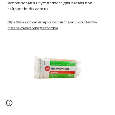
использован как утеплитель для фасада под
сайдинг.budia.com.ua
https://киев.стройматериалы.in.ua/magazin-stroitelnyh-
materialov/vataroklajttehnonikol