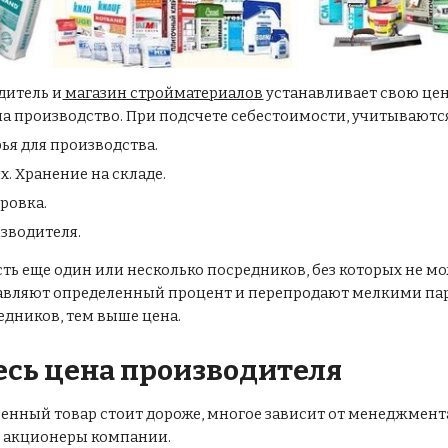
дитель и
магазин стройматериалов
устанавливает свою цен
 на производство. При подсчете себестоимости, учитываютс
ья для производства.
х. Хранение на складе.
ровка.
зводителя.
сть еще один или несколько посредников, без которых не м
вляют определенный процент и перепродают мелкими парт
едников, тем выше цена.
есь цена производителя
твенный товар стоит дороже, многое зависит от менеджмен
ы акционеры компании.