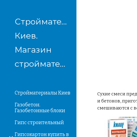
Sk
Стройматериалы
Киев.
Магазин
стройматериалов
Стройматериалы Киев
Сухие смеси пред
и бетонов, приго
Газобетон.
смешиваются с в
Газобетонные блоки
Гипс строительный
Гипсокартон купить в