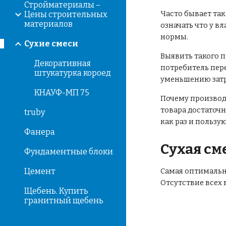
Стройматериалы –
Часто бывает так
Цены строительных
материалов
означать что у 
нормы.
Сухие смеси
Выявить такого п
Декоративная
потребитель пер
штукатурка короед
уменьшению затр
КНАУФ-МП 75
Почему производи
товара достаточ
truby
как раз и пользу
Фанера
Сухая см
Фундаментные блоки
Цемент
Самая оптимальн
Отсутствие всех
Щебень. Купить
гранитный щебень