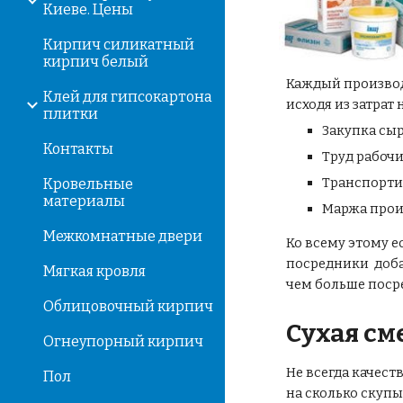
Киеве. Цены
Кирпич силикатный
кирпич белый
Каждый произво
Клей для гипсокартона
исходя из затрат
плитки
Закупка сыр
Контакты
Труд рабочи
Транспорти
Кровельные
материалы
Маржа прои
Межкомнатные двери
Ко всему этому е
посредники доба
Мягкая кровля
чем больше поср
Облицовочный кирпич
Сухая см
Огнеупорный кирпич
Не всегда качес
Пол
на сколько скуп